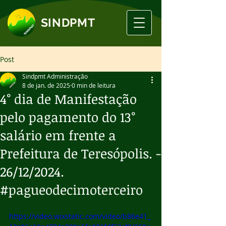
SINDPMT
Post
Sindpmt Administração
8 de jan. de 2025
0 min de leitura
4° dia de Manifestação
pelo pagamento do 13°
salário em frente a
Prefeitura de Teresópolis. -
26/12/2024.
#pagueodecimoterceiro
https://video.wixstatic.com/video/b86e41_