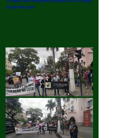
13c86e10e4784a989e5fe086fdf52cf0/360p
/mp4/file.mp4