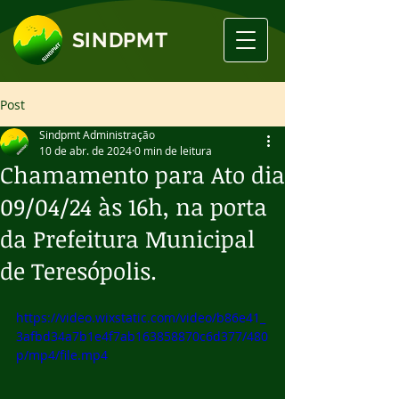
SINDPMT
Post
Sindpmt Administração
10 de abr. de 2024
0 min de leitura
Chamamento para Ato dia
09/04/24 às 16h, na porta
da Prefeitura Municipal
de Teresópolis.
https://video.wixstatic.com/video/b86e41_
3afbd34a7b1e4f7ab163858870c6d377/480
p/mp4/file.mp4