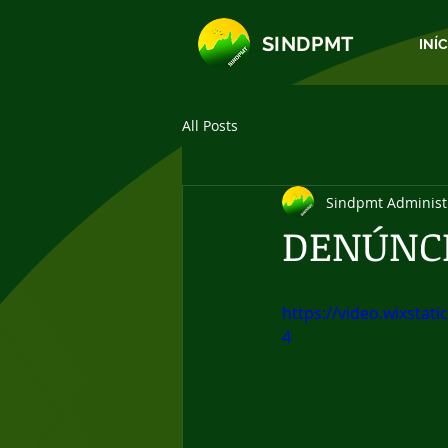
SINDPMT
INÍ
All Posts
Sindpmt Administ
DENÚNCI
https://video.wixsta
4