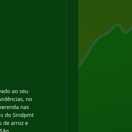
vado ao seu 
vidências, no 
merenda nas 
ós do Sindpmt 
 de arroz e 
 São 