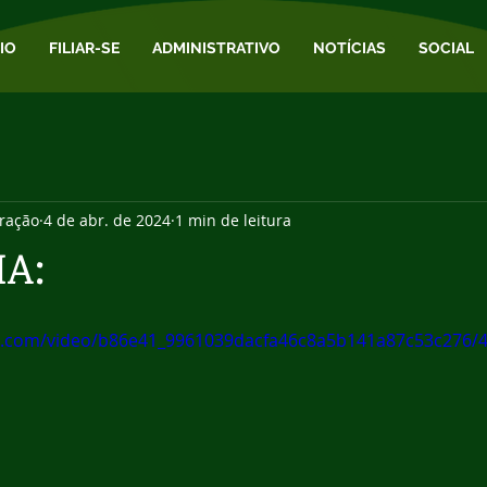
CIO
FILIAR-SE
ADMINISTRATIVO
NOTÍCIAS
SOCIAL
ração
4 de abr. de 2024
1 min de leitura
A:
tic.com/video/b86e41_9961039dacfa46c8a5b141a87c53c276/