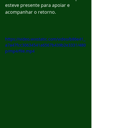
esteve presente para apoiar e 
acompanhar o retorno.
https://video.wixstatic.com/video/b86e41_
a7a47fcc30634541a6567b439b2e3331/480
p/mp4/file.mp4