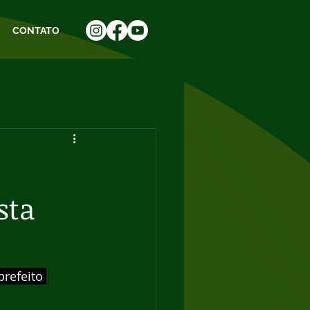
CONTATO
o
sta
refeito 