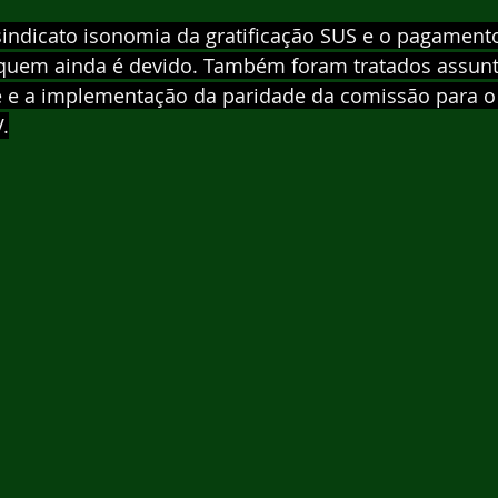
 sindicato isonomia da gratificação SUS e o pagament
a quem ainda é devido. Também foram tratados assunt
se e a implementação da paridade da comissão para o
.