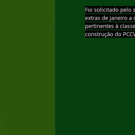
Foi solicitado pelo
extras de janeiro 
pertinentes à clas
construção do PCCV