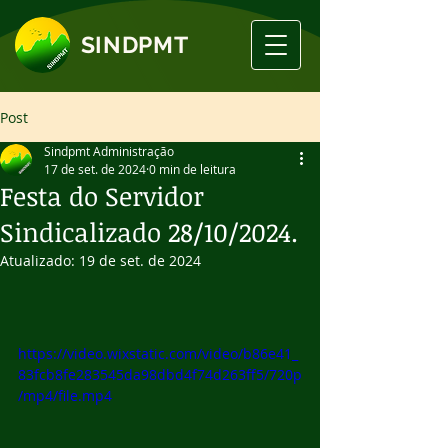
SINDPMT
Post
Sindpmt Administração
17 de set. de 2024
0 min de leitura
Festa do Servidor
Sindicalizado 28/10/2024.
Atualizado:
19 de set. de 2024
https://video.wixstatic.com/video/b86e41_
83fcb8fe283545da98dbd4f74d263ff5/720p
/mp4/file.mp4